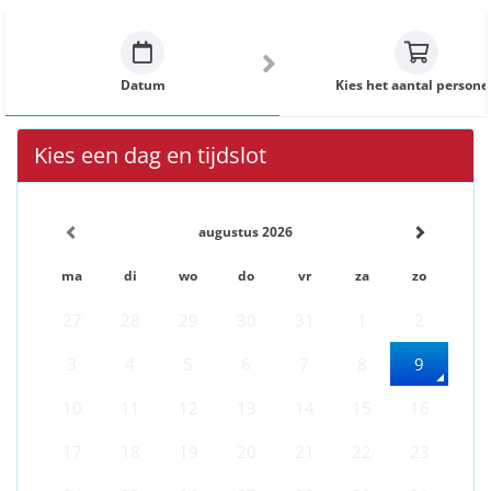
Datum
Kies het aantal persone
Kies een dag en tijdslot
augustus 2026
ma
di
wo
do
vr
za
zo
27
28
29
30
31
1
2
3
4
5
6
7
8
9
10
11
12
13
14
15
16
17
18
19
20
21
22
23