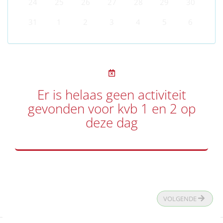
24
25
26
27
28
29
30
31
1
2
3
4
5
6
Er is helaas geen activiteit
gevonden voor kvb 1 en 2 op
deze dag
VOLGENDE